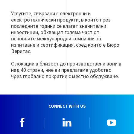
Услугите, свързани с електронни и
електротехнически продукти, в които през
последните години се влагат значителни
инвестиции, обхващат голяма част от
основните международни компании за
изпитване и сертификация, сред които е Бюро
Веритас.
С локации в близост до производствени зони в
над 40 страни, ние ви предлагаме удобство
чрез глобално покритие с местно обслужване.
CONNECT WITH US
Facebook
Linkedin
YouTu