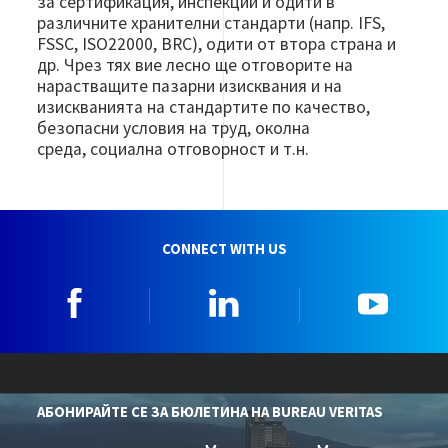
за сертификация, инспекции и одити в
различните хранителни стандарти (напр. IFS,
FSSC, ISO22000, BRC), одити от втора страна и
др. Чрез тях вие лесно ще отговорите на
нарастващите пазарни изисквания и на
изискванията на стандартите по качество,
безопасни условия на труд, околна
среда, социална отговорност и т.н.
CONNECT WITH US
Facebook
Linkedin
YouTu
АБОНИРАЙТЕ СЕ ЗА БЮЛЕТИНА НА BUREAU VERITAS